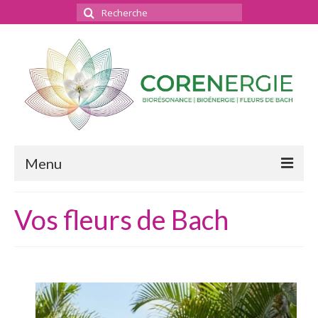
Menu
Bienvenue
Vos fleurs de Bach
Bioénergie
Bilan énergétique – La séance
Conseils en Fleurs de Bach