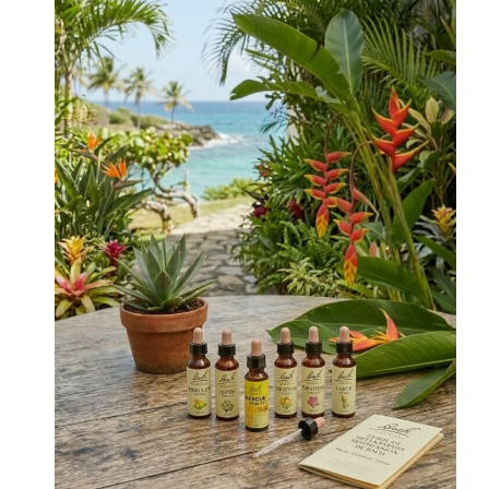
Vos fleurs de Bach
L’Esprit de la Méthode Bach
Nos Compagnons et les Fleurs de Bach
La vie du Docteur Bach
Biorésonance
Relaxation – Olfactothérapie
Contact
Vos témoignages
Conseils & Actualités
S’équilibrer
Comprendre