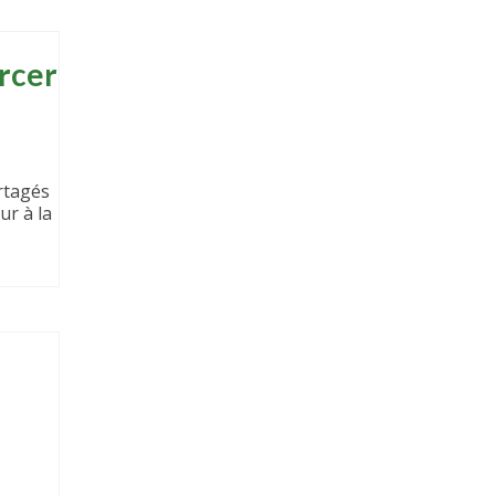
rcer
rtagés
ur à la