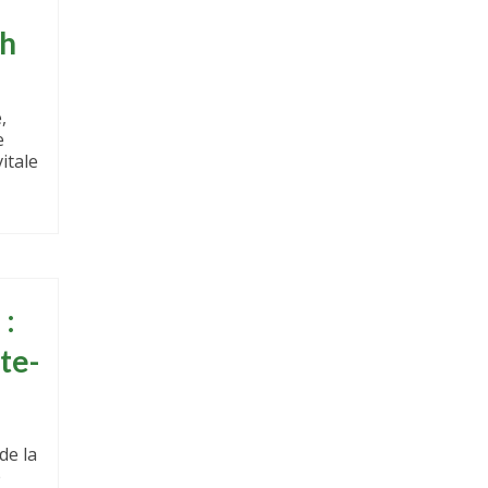
ch
,
e
itale
 :
te-
de la
e