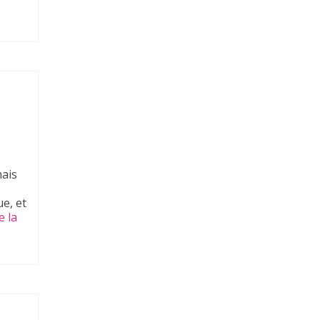
mais
e, et
e la