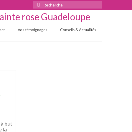
Rechercher
:
act
Vos témoignages
Conseils & Actualités
t
 à but
e la