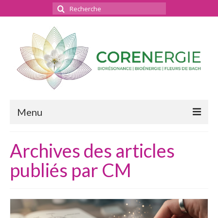
Rechercher
:
Menu
Bienvenue
Archives des articles
Bioénergie
publiés par CM
Bilan énergétique – La séance
Conseils en Fleurs de Bach