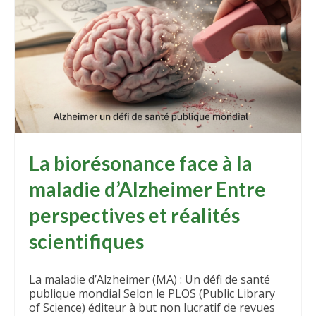
Vos fleurs de Bach
L’Esprit de la Méthode Bach
Nos Compagnons et les Fleurs de Bach
La vie du Docteur Bach
Biorésonance
Relaxation – Olfactothérapie
La biorésonance face à la
Contact
maladie d’Alzheimer Entre
Vos témoignages
perspectives et réalités
Conseils & Actualités
scientifiques
S’équilibrer
La maladie d’Alzheimer (MA) : Un défi de santé
Comprendre
publique mondial Selon le PLOS (Public Library
of Science) éditeur à but non lucratif de revues