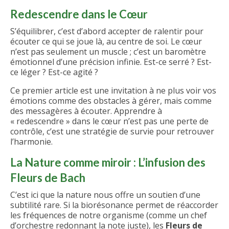
Vos fleurs de Bach
Redescendre dans le Cœur
L’Esprit de la Méthode Bach
S’équilibrer, c’est d’abord accepter de ralentir pour
écouter ce qui se joue là, au centre de soi. Le cœur
Nos Compagnons et les Fleurs de Bach
n’est pas seulement un muscle ; c’est un baromètre
émotionnel d’une précision infinie. Est-ce serré ? Est-
La vie du Docteur Bach
ce léger ? Est-ce agité ?
Biorésonance
Ce premier article est une invitation à ne plus voir vos
émotions comme des obstacles à gérer, mais comme
Relaxation – Olfactothérapie
des messagères à écouter. Apprendre à
« redescendre » dans le cœur n’est pas une perte de
Contact
contrôle, c’est une stratégie de survie pour retrouver
l’harmonie.
Vos témoignages
La Nature comme miroir : L’infusion des
Conseils & Actualités
Fleurs de Bach
S’équilibrer
C’est ici que la nature nous offre un soutien d’une
subtilité rare. Si la biorésonance permet de réaccorder
Comprendre
les fréquences de notre organisme (comme un chef
d’orchestre redonnant la note juste), les
Fleurs de